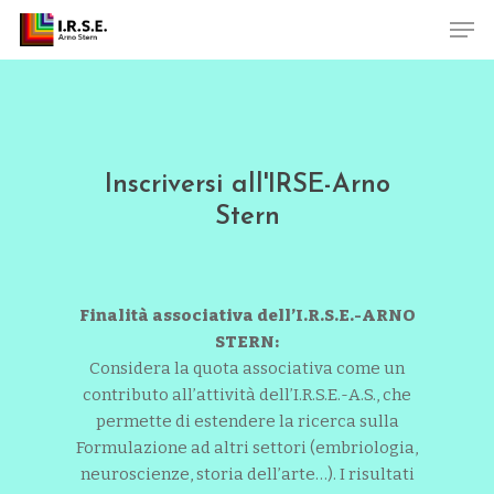
Skip
Men
to
main
Close
content
Menu
Inscriversi all'IRSE-Arno
Stern
Finalità associativa dell’I.R.S.E.-ARNO
STERN:
Considera la quota associativa come un
contributo all’attività dell’I.R.S.E.-A.S., che
permette di estendere la ricerca sulla
Formulazione ad altri settori (embriologia,
neuroscienze, storia dell’arte…). I risultati